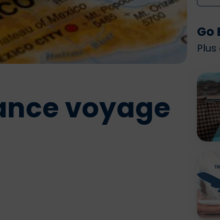
Go 
Plus
rance voyage