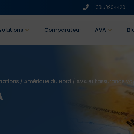
+33153204420
solutions
Comparateur
AVA
Bl
nations
/
Amérique du Nord
/
AVA et l’assurance v
A