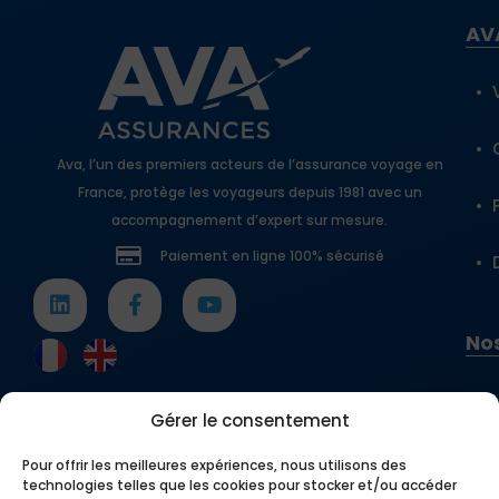
AV
Ava, l’un des premiers acteurs de l’assurance voyage en
France, protège les voyageurs depuis 1981 avec un
accompagnement d’expert sur mesure.
Paiement en ligne 100% sécurisé
Nos
Gérer le consentement
Pour offrir les meilleures expériences, nous utilisons des
technologies telles que les cookies pour stocker et/ou accéder