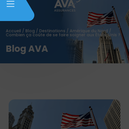
Accueil
/
Blog
/
Destinations
/
Amérique du Nord
/
Combien ça coûte de se faire soigner aux États-Unis ?
Blog AVA