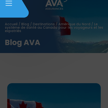
Accueil
/
Blog
/
Destinations
/
Amérique du Nord
/
Le
système de santé au Canada pour les voyageurs et les
expatriés
Blog AVA