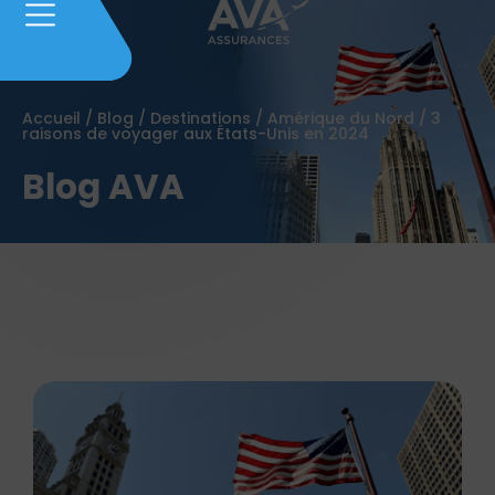
Accueil
/
Blog
/
Destinations
/
Amérique du Nord
/
3
raisons de voyager aux États-Unis en 2024
Blog AVA