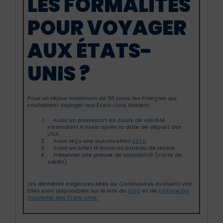
LES FORMALITÉS
POUR VOYAGER
AUX ÉTATS-
UNIS ?
Pour un séjour maximum de 90 jours, les Français qui
souhaitent voyager aux États-Unis doivent :
Avoir un passeport en cours de validité
s’étendant 6 mois après la date de départ des
USA.
Avoir reçu une autorisation
ESTA
.
Avoir un billet d’avion ou bateau de retour.
Présenter une preuve de solvabilité (carte de
crédit).
Les dernières exigences liées au Coronavirus évoluent vite.
Elles sont disponibles sur le site du
CDC
et de
l’Office Du
Tourisme des États-Unis.