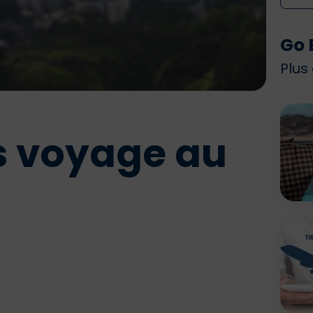
Go 
Plus
s voyage au