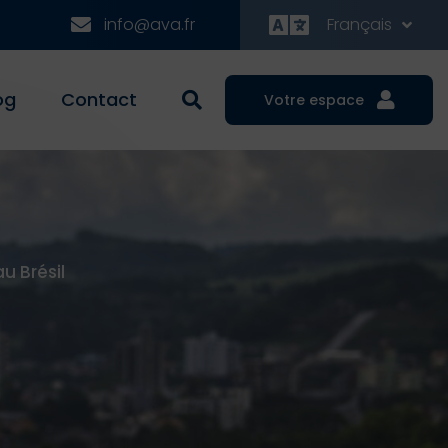
info@ava.fr
Français
og
Contact
Votre espace
u Brésil