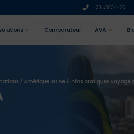
+33153204420
solutions
Comparateur
AVA
Bl
nations
/
Amérique latine
/
Infos pratiques voyage a
A