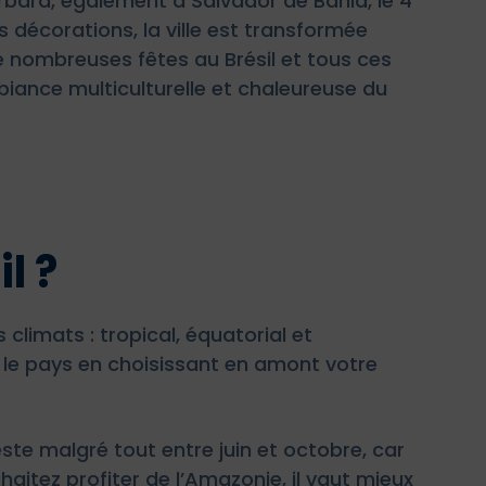
arbara, également à Salvador de Bahia, le 4
décorations, la ville est transformée
 de nombreuses fêtes au Brésil et tous ces
iance multiculturelle et chaleureuse du
l ?
 climats : tropical, équatorial et
ut le pays en choisissant en amont votre
este malgré tout entre juin et octobre, car
aitez profiter de l’Amazonie, il vaut mieux