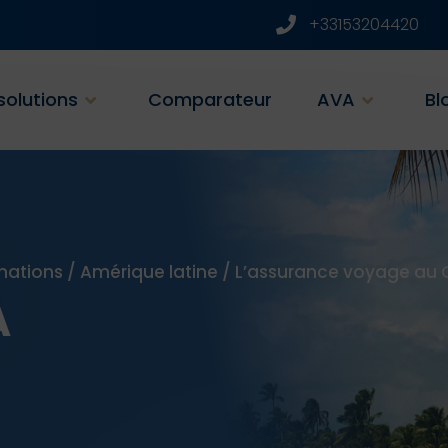
+33153204420
solutions
Comparateur
AVA
Bl
nations
/
Amérique latine
/
L’assurance voyage au 
A