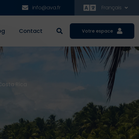
info@ava.fr
Français
og
Contact
Votre espace
Costa Rica