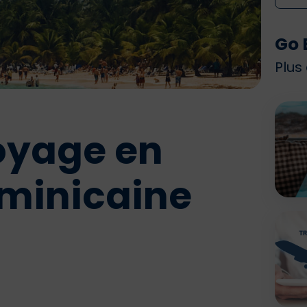
Go 
Plus
oyage en
minicaine