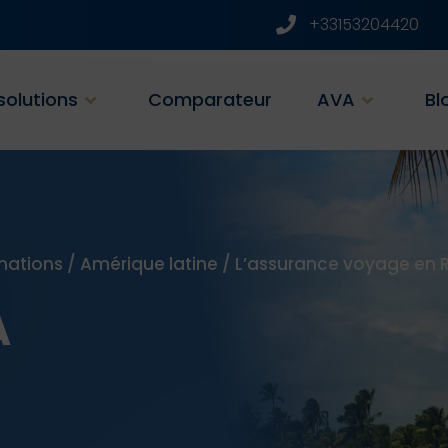
+33153204420
solutions
Comparateur
AVA
Bl
nations
/
Amérique latine
/
L’assurance voyage en 
A