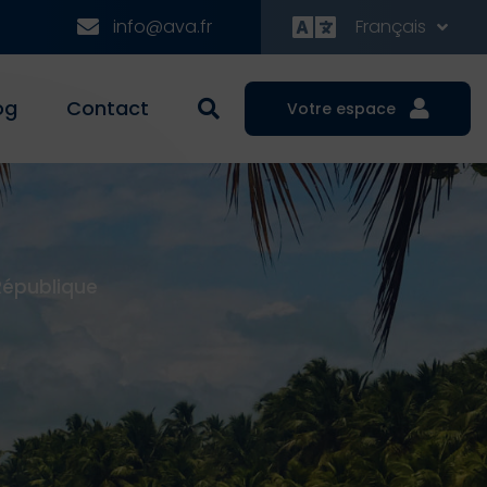
info@ava.fr
Français
og
Contact
Votre espace
République