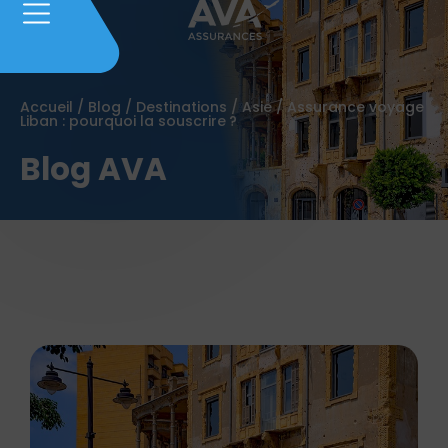
Accueil
/
Blog
/
Destinations
/
Asie
/
Assurance voyage
Liban : pourquoi la souscrire ?
Blog AVA