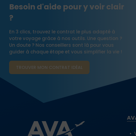
Besoin d'aide pour y voir clair
?
En 3 clics, trouvez le contrat le plus adapté à
votre voyage grâce à nos outils. Une question ?
Un doute ? Nos conseillers sont là pour vous
guider à chaque étape et vous simplifier la vie !
TROUVER MON CONTRAT​ IDÉAL
AV