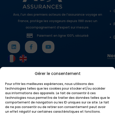
Ava, l’un des premiers acteurs de l’assurance voyage en
France, protège les voyageurs depuis 1981 avec un
accompagnement d’expert sur mesure.
Paiement en ligne 100% sécurisé
Nos
Gérer le consentement
Pour offrir les meilleures expériences, nous utilisons des
technologies telles que les cookies pour stocker et/ou accéder
aux informations des appareils. Le fait de consentir à ces
technologies nous permettra de traiter des données telles que le
comportement de navigation ou les ID uniques sur ce site. Le fait
de ne pas consentir ou de retirer son consentement peut avoir
un effet négatif sur certaines caractéristiques et fonctions.