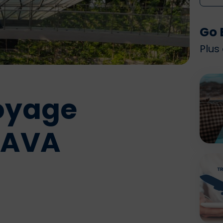
Go 
Plus
oyage
 AVA