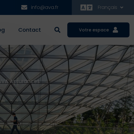
info@ava.fr
Français
og
Contact
Votre espace
AVA Assurances