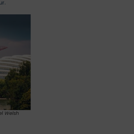
ur.
el Welsh