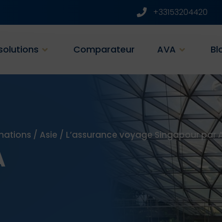
+33153204420
solutions
Comparateur
AVA
Bl
nations
/
Asie
/
L’assurance voyage Singapour par 
A