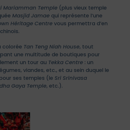
ri Mariamman Temple
(plus vieux temple
squée
Masjid Jamae
qui représente l’une
own Héritage Centre
vous permettra d’en
chinois.
a colorée
Tan Teng Niah House
, tout
upant une multitude de boutiques pour
galement un tour au
Tekka Centre
: un
égumes, viandes, etc., et au sein duquel le
pour ses temples (le
Sri Srinivasa
ddha Gaya Temple
, etc.).