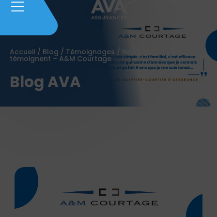
Accueil
/
Blog
/
Témoignages
/
Nos partenaires
témoignent – A&M Courtage
Blog AVA