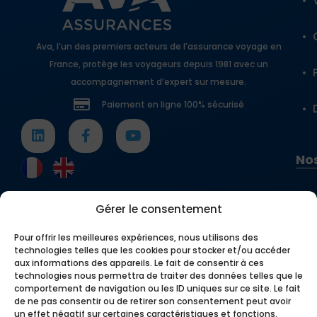
Ava, l’un des premiers acteurs de l’assurance voyage en
France, protège les voyageurs depuis 1981 avec un
accompagnement d’expert sur mesure.
Paiement en ligne 100% sécurisé
Nos
Gérer le consentement
Pour offrir les meilleures expériences, nous utilisons des
technologies telles que les cookies pour stocker et/ou accéder
aux informations des appareils. Le fait de consentir à ces
technologies nous permettra de traiter des données telles que le
comportement de navigation ou les ID uniques sur ce site. Le fait
de ne pas consentir ou de retirer son consentement peut avoir
un effet négatif sur certaines caractéristiques et fonctions.