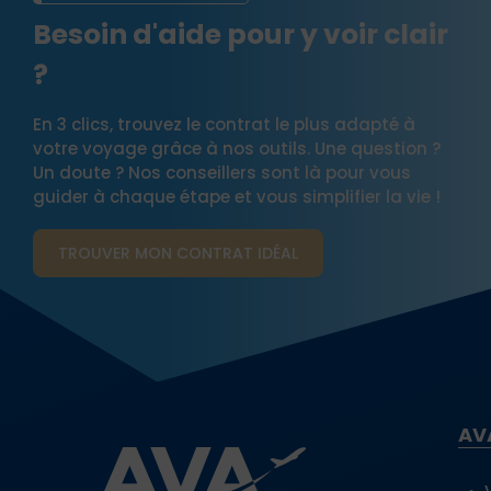
Besoin d'aide pour y voir clair
?
En 3 clics, trouvez le contrat le plus adapté à
votre voyage grâce à nos outils. Une question ?
Un doute ? Nos conseillers sont là pour vous
guider à chaque étape et vous simplifier la vie !
TROUVER MON CONTRAT​ IDÉAL
AV