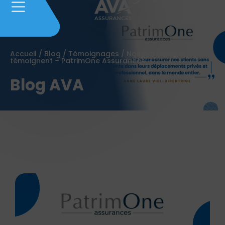
Accueil
/
Blog
/
Témoignages
/
Nos partenaires
témoignent – PatrimOne Assurances
Blog AVA